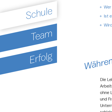
Wer 
Schule
Ist 
Wird
Team
Währen
Erfolg
Die Le
Arbeit
ohne L
und Fr
Unterr