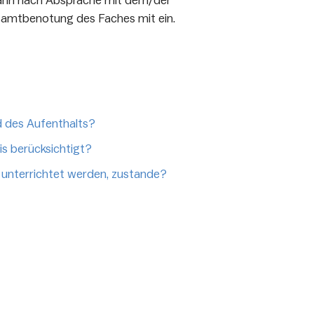
dann nach Absprache mit dem/der
esamtbenotung des Faches mit ein.
 des Aufenthalts?
s berücksichtigt?
 unterrichtet werden, zustande?