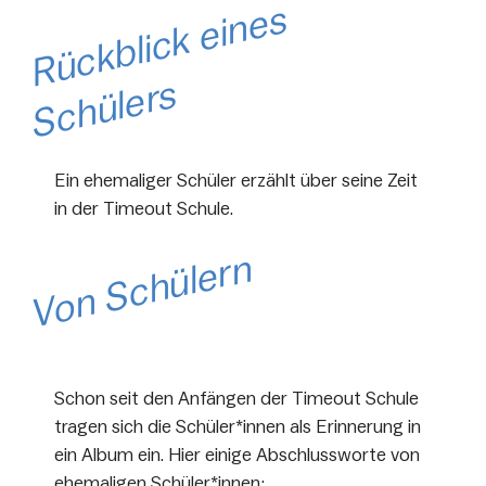
R
ü
c
k
bli
c
k
ei
n
e
s
S
c
h
ül
e
r
s
Ein ehemaliger Schüler erzählt über seine Zeit
in der Timeout Schule.
Von Schülern
Schon seit den Anfängen der Timeout Schule
tragen sich die Schüler*innen als Erinnerung in
ein Album ein. Hier einige Abschlussworte von
ehemaligen Schüler*innen: