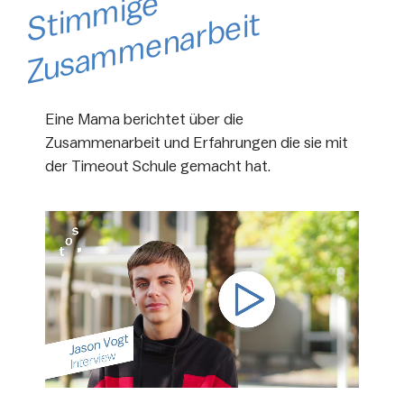
S
m
mi
g
e
Z
u
s
a
m
m
e
n
a
r
b
ei
ti
t
Eine Mama berichtet über die
Zusammenarbeit und Erfahrungen die sie mit
der Timeout Schule gemacht hat.